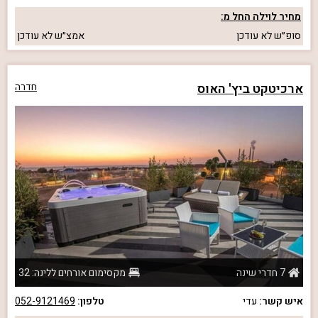
מחיר לוילה החל מ:
סופ״ש
לא עודכן
אמצ״ש
לא עודכן
ארכיטקט ביץ' האוס
חדרה
7 חדרי שינה
מקסימום אורחים ללינה: 32
איש קשר:
עדי
טלפון:
052-9121469