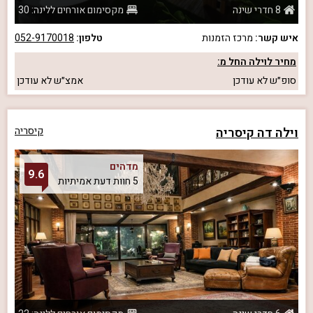
8 חדרי שינה
מקסימום אורחים ללינה: 30
איש קשר:
מרכז הזמנות
טלפון:
052-9170018
מחיר לוילה החל מ:
סופ״ש
לא עודכן
אמצ״ש
לא עודכן
וילה דה קיסריה
קיסריה
מדהים
9.6
5 חוות דעת אמיתיות