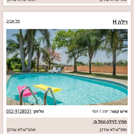
וילה H
תל אביב
איש קשר:
יפה / יוסי
טלפון:
052-9128531
מחיר לוילה החל מ:
סופ״ש
לא עודכן
אמצ״ש
לא עודכן