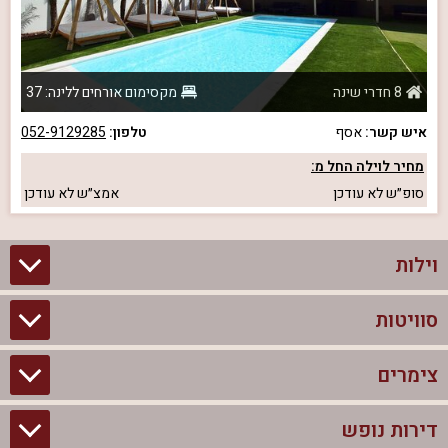
8 חדרי שינה
מקסימום אורחים ללינה: 37
איש קשר:
אסף
טלפון:
052-9129285
מחיר לוילה החל מ:
סופ״ש
לא עודכן
אמצ״ש
לא עודכן
וילות
סוויטות
וילות בצפון
וילות להשכרה
צימרים
סוויטות בצפון
וילות למשפחות
צימרים לזוגות עם בריכה פרטית
דירות נופש
צימרים בצפון