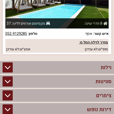
8 חדרי שינה
מקסימום אורחים ללינה: 37
איש קשר:
אסף
טלפון:
052-9129285
מחיר לוילה החל מ:
סופ״ש
לא עודכן
אמצ״ש
לא עודכן
וילות
סוויטות
וילות בצפון
וילות להשכרה
צימרים
סוויטות בצפון
וילות למשפחות
צימרים לזוגות עם בריכה פרטית
דירות נופש
צימרים בצפון