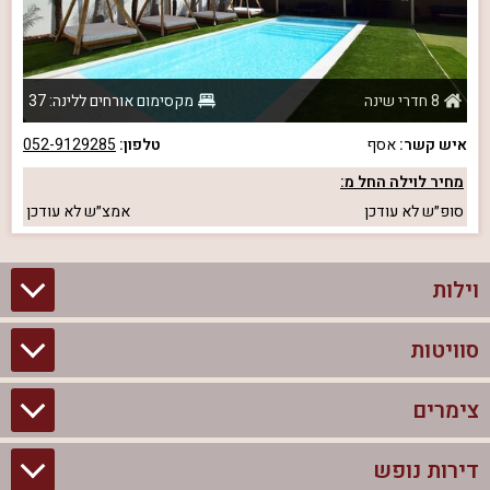
8 חדרי שינה
מקסימום אורחים ללינה: 37
איש קשר:
אסף
טלפון:
052-9129285
מחיר לוילה החל מ:
סופ״ש
לא עודכן
אמצ״ש
לא עודכן
וילות
סוויטות
וילות בצפון
וילות להשכרה
צימרים
סוויטות בצפון
וילות למשפחות
צימרים לזוגות עם בריכה פרטית
דירות נופש
צימרים בצפון