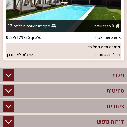
8 חדרי שינה
מקסימום אורחים ללינה: 37
איש קשר:
אסף
טלפון:
052-9129285
מחיר לוילה החל מ:
סופ״ש
לא עודכן
אמצ״ש
לא עודכן
וילות
סוויטות
וילות בצפון
וילות להשכרה
צימרים
סוויטות בצפון
וילות למשפחות
צימרים לזוגות עם בריכה פרטית
דירות נופש
צימרים בצפון