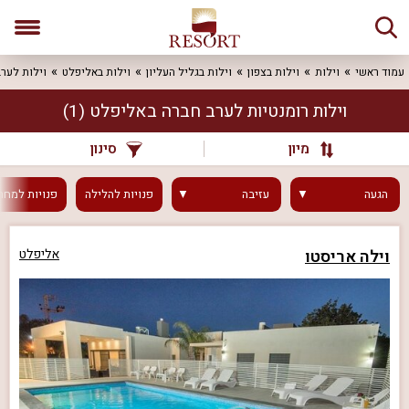
עמוד ראשי
וילות
וילות בצפון
וילות בגליל העליון
וילות באליפלט
וילות לער
וילות רומנטיות לערב חברה באליפלט
(1)
מיון
סינון
הגעה
עזיבה
פנויות
להלילה
פנויות
למחר
וילה אריסטו
אליפלט