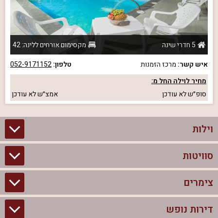
5 חדרי שינה
מקסימום אורחים ללינה: 42
איש קשר:
מרכז הזמנות
טלפון:
052-9171152
מחיר לוילה החל מ:
סופ״ש
לא עודכן
אמצ״ש
לא עודכן
וילות
סוויטות
וילות בצפון
וילות להשכרה
צימרים
סוויטות בצפון
וילות למשפחות
צימרים לזוגות עם בריכה פרטית
דירות נופש
צימרים בצפון