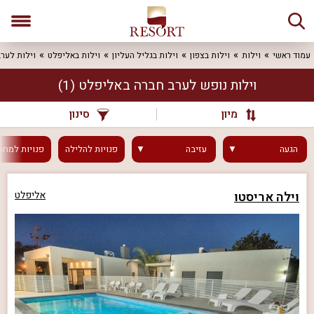
עמוד ראשי
וילות
וילות בצפון
וילות בגליל העליון
וילות באליפלט
וילות לער
וילות נופש לערב חברה באליפלט
(1)
מיון
סינון
הגעה
עזיבה
פנויות
להלילה
פנויות
למחר
וילה אריסטו
אליפלט