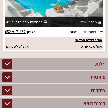
5 חדרי שינה
מקסימום אורחים ללינה: 42
איש קשר:
מרכז הזמנות
טלפון:
052-9171152
מחיר לוילה החל מ:
סופ״ש
לא עודכן
אמצ״ש
לא עודכן
וילות
סוויטות
וילות בצפון
וילות להשכרה
צימרים
סוויטות בצפון
וילות למשפחות
צימרים לזוגות עם בריכה פרטית
דירות נופש
צימרים בצפון