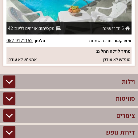
5 חדרי שינה
מקסימום אורחים ללינה: 42
איש קשר:
מרכז הזמנות
טלפון:
052-9171152
מחיר לוילה החל מ:
סופ״ש
לא עודכן
אמצ״ש
לא עודכן
וילות
סוויטות
וילות בצפון
וילות להשכרה
צימרים
סוויטות בצפון
וילות למשפחות
צימרים לזוגות עם בריכה פרטית
דירות נופש
צימרים בצפון