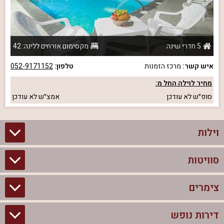
5 חדרי שינה
מקסימום אורחים ללינה: 42
איש קשר:
מרכז הזמנות
טלפון:
052-9171152
מחיר לוילה החל מ:
סופ״ש
לא עודכן
אמצ״ש
לא עודכן
וילות
סוויטות
וילות בצפון
וילות להשכרה
צימרים
סוויטות בצפון
וילות למשפחות
צימרים לזוגות עם בריכה פרטית
דירות נופש
צימרים בצפון