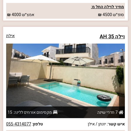
מחיר לוילה החל מ:
סופ״ש
4500
אמצ״ש
4000
וילה AH 35
אילת
7 חדרי שינה
מקסימום אורחים ללינה: 15
איש קשר:
יונתן / אילן
טלפון:
055-4314077