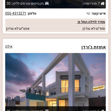
7 חדרי שינה
מקסימום אורחים ללינה: 30
איש קשר:
נוי
טלפון:
055-4313271
מחיר לוילה החל מ:
סופ״ש
לא עודכן
אמצ״ש
לא עודכן
אחוזת ג'ורדן
אילת