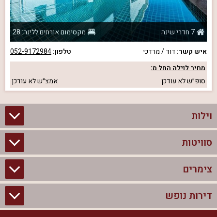
7 חדרי שינה
מקסימום אורחים ללינה: 28
איש קשר:
דוד / מרדכי
טלפון:
052-9172984
מחיר לוילה החל מ:
סופ״ש
לא עודכן
אמצ״ש
לא עודכן
וילות
סוויטות
וילות בצפון
וילות להשכרה
צימרים
סוויטות בצפון
וילות למשפחות
צימרים לזוגות עם בריכה פרטית
דירות נופש
צימרים בצפון
וילות למסיבת רווקים
סוויטות לזוגות