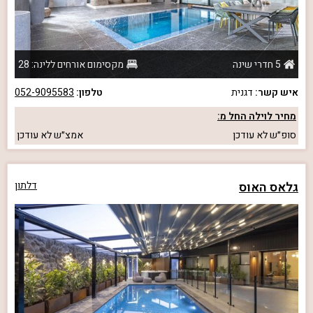
5 חדרי שינה
מקסימום אורחים ללינה: 28
איש קשר:
דגנית
טלפון:
052-9095583
מחיר לוילה החל מ:
סופ״ש
לא עודכן
אמצ״ש
לא עודכן
גלאס האוס
דלתון