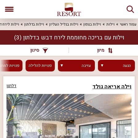
עמוד ראשי
וילות
וילות בצפון
וילות בגליל העליון
וילות בדלתון
וילות לירח ד
וילות עם בריכה מחוממת לירח דבש בדלתון
(3)
מיון
סינון
הגעה
עזיבה
פנויות
להלילה
פנויות
למחר
וילה אריאה גולד
דלתון