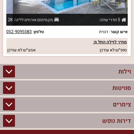
5 חדרי שינה
מקסימום אורחים ללינה: 28
איש קשר:
דגנית
טלפון:
052-9095583
מחיר לוילה החל מ:
סופ״ש
לא עודכן
אמצ״ש
לא עודכן
וילות
סוויטות
וילות בצפון
וילות להשכרה
צימרים
סוויטות בצפון
וילות למשפחות
צימרים לזוגות עם בריכה פרטית
דירות נופש
צימרים בצפון
וילות למסיבת רווקים
סוויטות לזוגות