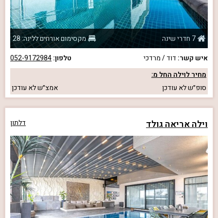
7 חדרי שינה
מקסימום אורחים ללינה: 28
איש קשר:
דוד / מרדכי
טלפון:
052-9172984
מחיר לוילה החל מ:
סופ״ש
לא עודכן
אמצ״ש
לא עודכן
וילה אריאה גולד
דלתון