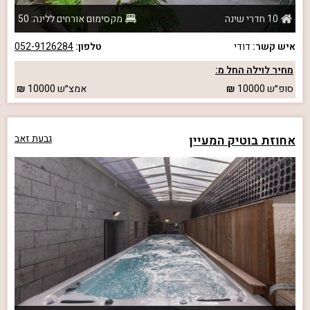
10 חדרי שינה
מקסימום אורחים ללינה: 50
איש קשר:
דודי
טלפון:
052-9126284
מחיר לוילה החל מ:
סופ״ש
10000
אמצ״ש
10000
אחוזת בוטיק המעיין
גבעת זאב