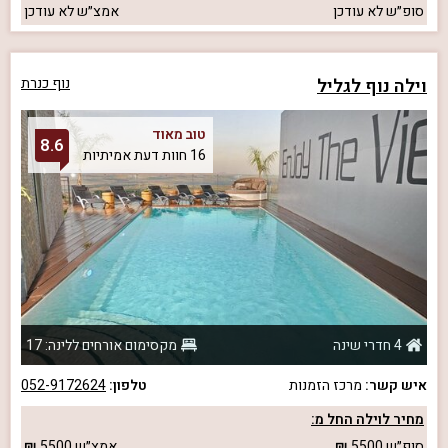
סופ״ש
לא עודכן
אמצ״ש
לא עודכן
וילה נוף לגליל
נוף כנרת
טוב מאוד
8.6
16 חוות דעת אמיתיות
4 חדרי שינה
מקסימום אורחים ללינה: 17
איש קשר:
מרכז הזמנות
טלפון:
052-9172624
מחיר לוילה החל מ:
סופ״ש
5500
אמצ״ש
5500