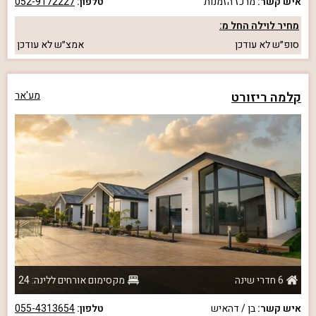
איש קשר:
מרכז הזמנות
טלפון:
052-9172227
מחיר לוילה החל מ:
סופ״ש
לא עודכן
אמצ״ש
לא עודכן
קלמה ריזורט
מע'אר
6 חדרי שינה
מקסימום אורחים ללינה: 24
איש קשר:
בן / דהאיש
טלפון:
055-4313654