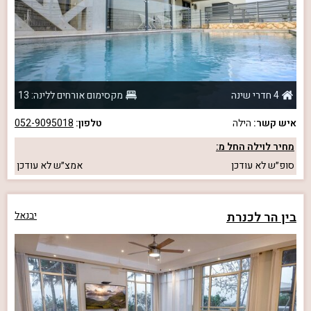
4 חדרי שינה
מקסימום אורחים ללינה: 13
איש קשר:
הילה
טלפון:
052-9095018
מחיר לוילה החל מ:
סופ״ש
לא עודכן
אמצ״ש
לא עודכן
בין הר לכנרת
יבנאל