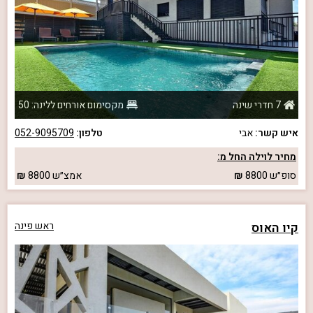
7 חדרי שינה
מקסימום אורחים ללינה: 50
איש קשר:
אבי
טלפון:
052-9095709
מחיר לוילה החל מ:
סופ״ש
8800
אמצ״ש
8800
קיו האוס
ראש פינה