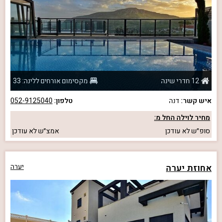
12 חדרי שינה
מקסימום אורחים ללינה: 33
איש קשר:
דנה
טלפון:
052-9125040
מחיר לוילה החל מ:
סופ״ש
לא עודכן
אמצ״ש
לא עודכן
אחוזת יערה
יערה