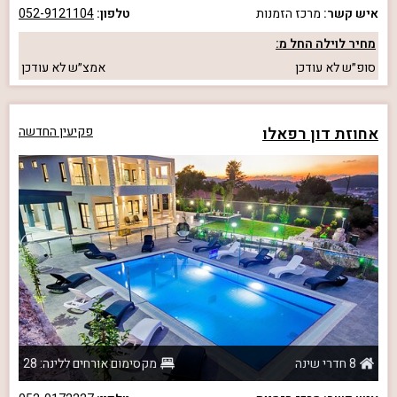
איש קשר:
מרכז הזמנות
טלפון:
052-9121104
מחיר לוילה החל מ:
סופ״ש
לא עודכן
אמצ״ש
לא עודכן
אחוזת דון רפאלו
פקיעין החדשה
8 חדרי שינה
מקסימום אורחים ללינה: 28