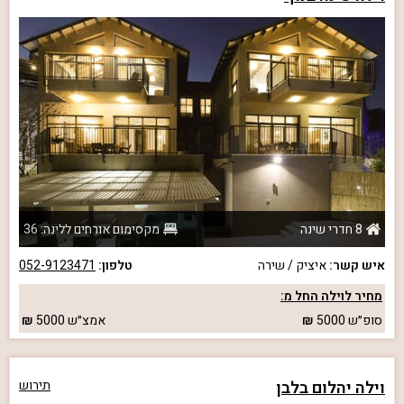
8 חדרי שינה
מקסימום אורחים ללינה: 36
איש קשר:
איציק / שירה
טלפון:
052-9123471
מחיר לוילה החל מ:
סופ״ש
5000
אמצ״ש
5000
וילה יהלום בלבן
תירוש