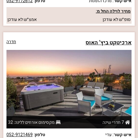
איש קשר:
מרכז הזמנות
טלפון:
052-9172612
מחיר לוילה החל מ:
סופ״ש
לא עודכן
אמצ״ש
לא עודכן
ארכיטקט ביץ' האוס
חדרה
7 חדרי שינה
מקסימום אורחים ללינה: 32
איש קשר:
עדי
טלפון:
052-9121469