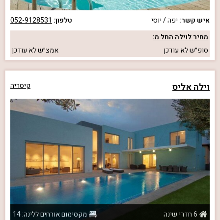
איש קשר:
יפה / יוסי
טלפון:
052-9128531
מחיר לוילה החל מ:
סופ״ש
לא עודכן
אמצ״ש
לא עודכן
וילה אליס
קיסריה
6 חדרי שינה
מקסימום אורחים ללינה: 14