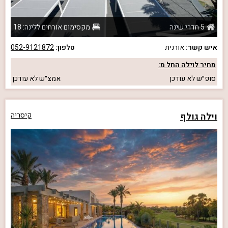
5 חדרי שינה
מקסימום אורחים ללינה: 18
איש קשר:
אורנית
טלפון:
052-9121872
מחיר לוילה החל מ:
סופ״ש
לא עודכן
אמצ״ש
לא עודכן
וילה גולף
קיסריה