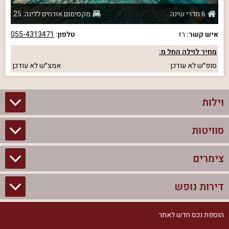
6 חדרי שינה
מקסימום אורחים ללינה: 25
איש קשר:
רז
טלפון:
055-4313471
מחיר לוילה החל מ:
סופ״ש
לא עודכן
אמצ״ש
לא עודכן
וילות
סוויטות
וילות בצפון
וילות להשכרה
צימרים
סוויטות בצפון
וילות למשפחות
צימרים לזוגות עם בריכה פרטית
דירות נופש
צימרים בצפון
וילות למסיבת רווקים
סוויטות לזוגות
צימרים לזוגות
הוספת נכס חדש לאתר
דירות נופש בצפון
וילות למסיבת רווקות