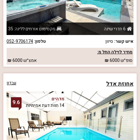
6 חדרי שינה
מקסימום אורחים ללינה: 35
איש קשר:
סיוון
טלפון:
052-9706174
מחיר לוילה החל מ:
סופ״ש
6000
אמצ״ש
6000
אחוזת אדל
עבדון
מדהים
9.6
14 חוות דעת אמיתיות