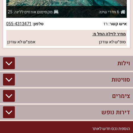
6 חדרי שינה
מקסימום אורחים ללינה: 25
איש קשר:
רז
טלפון:
055-4313471
מחיר לוילה החל מ:
סופ״ש
לא עודכן
אמצ״ש
לא עודכן
וילות
סוויטות
וילות בצפון
וילות להשכרה
צימרים
סוויטות בצפון
וילות למשפחות
צימרים לזוגות עם בריכה פרטית
דירות נופש
צימרים בצפון
וילות למסיבת רווקים
סוויטות לזוגות
צימרים לזוגות
הוספת נכס חדש לאתר
דירות נופש בצפון