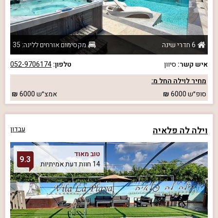
6 חדרי שינה
מקסימום אורחים ללינה: 35
איש קשר:
סיוון
טלפון:
052-9706174
מחיר לוילה החל מ:
סופ״ש
6000
אמצ״ש
6000
וילה לה פלאיה
עבדון
טוב מאוד
9.3
14 חוות דעת אמיתיות