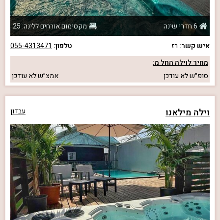
6 חדרי שינה
מקסימום אורחים ללינה: 25
איש קשר:
רז
טלפון:
055-4313471
מחיר לוילה החל מ:
סופ״ש
לא עודכן
אמצ״ש
לא עודכן
וילה מילאנו
עבדון