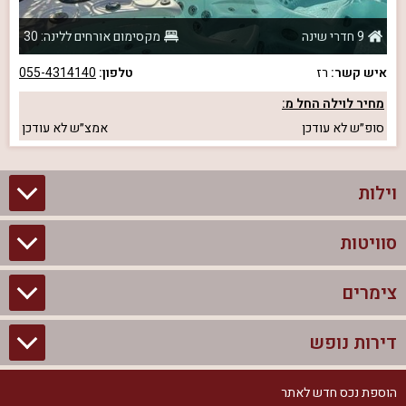
9 חדרי שינה
מקסימום אורחים ללינה: 30
איש קשר:
רז
טלפון:
055-4314140
מחיר לוילה החל מ:
סופ״ש
לא עודכן
אמצ״ש
לא עודכן
וילות
סוויטות
וילות בצפון
וילות להשכרה
צימרים
סוויטות בצפון
וילות למשפחות
צימרים לזוגות עם בריכה פרטית
דירות נופש
צימרים בצפון
וילות למסיבת רווקים
סוויטות לזוגות
צימרים לזוגות
הוספת נכס חדש לאתר
דירות נופש בצפון