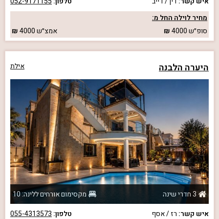
איש קשר:
דין / דייב
טלפון:
052-9171155
מחיר לוילה החל מ:
סופ״ש
4000
אמצ״ש
4000
היערה הלבנה
אילת
3 חדרי שינה
מקסימום אורחים ללינה: 10
איש קשר:
רז / אסף
טלפון:
055-4313573