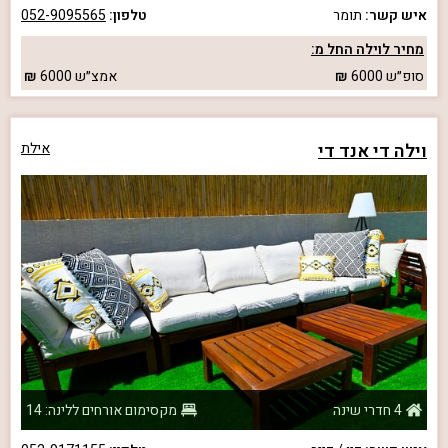
איש קשר:
תומר
טלפון:
052-9095565
מחיר לוילה החל מ:
סופ״ש
6000
אמצ״ש
6000
וילה די אנד די
אילת
4 חדרי שינה
מקסימום אורחים ללינה: 14