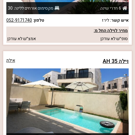
6 חדרי שינה
מקסימום אורחים ללינה: 30
איש קשר:
לירז
טלפון:
052-9171740
מחיר לוילה החל מ:
סופ״ש
לא עודכן
אמצ״ש
לא עודכן
וילה AH 35
אילת