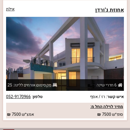
אחוזת ג'ורדן
אילת
6 חדרי שינה
מקסימום אורחים ללינה: 25
איש קשר:
רז / אסף
טלפון:
052-9170966
מחיר לוילה החל מ:
סופ״ש
7500
אמצ״ש
7500