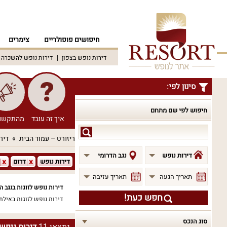
חיפושים פופולריים
צימרים
דירות נופש בצפון
דירות נופש להשכרה
סינון לפי:
חיפוש לפי שם מתחם
איך זה עובד
מהתקשו
חיפוש
ריזורט – עמוד הבית
דיר
לפי
שם
דירות נופש
נגב הדרומי
דירות נופש
דרום
מתחם
תאריך הגעה
תאריך עזיבה
דירות נופש לזוגות בנגב ה
חפש כעת!
דירות נופש לזוגות באילת
סוג הנכס