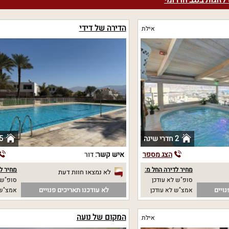
לזוגות בנגב הדרומי
הדירה של דידי
אילת
2 חדרי שינה
5 חדרי שי
הצג מספר
איש קשר:
דור
מחיר לדירה החל מ:
מחיר לד
לא נמצאו חוות דעת
סופ"ש לא עודכן
סופ"ש 
נויים
לא עודכנו תאריכים פנויים
אמצ"ש לא עודכן
אמצ"ש 
המקום של נועה
אילת