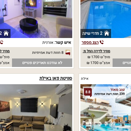
2 חדרי שינה
2 חדרי שי
הצג מספר
איש קשר:
אורנית
מחיר לדירה החל מ:
מחיר לד
8 חוות דעת אמיתיות
סופ"ש 1700 ₪
סופ"ש 
נויים
לא עודכנו תאריכים פנויים
אמצ"ש 1700 ₪
אמצ"ש 
סוויטת פאן באילת
אילת
טוב מאוד
8.8
239 חוות דעת אמיתיות