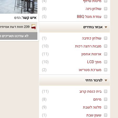
מיטות שיזוף
(
4
)
שולחן גינה
(
8
)
עמדת מנגל BBQ
(
5
)
איש קשר:
הדס
239 חוות דעת אמיתיות
אבזור בחדרים
לא עודכנו תאריכים פ
שולחן כתיבה
(
1
)
מגבות רחצה רכות
(
10
)
ארונות אחסון
(
11
)
מסך LCD
(
10
)
מערכת סטריאו
(
2
)
לציבור הדתי
בית כנסת קרוב
(
11
)
מיחם
(
8
)
פלטה לשבת
(
9
)
שעון שבת
(
1
)