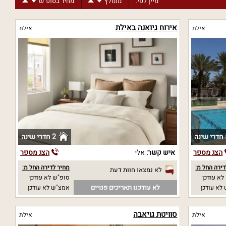
מיין לפי:
מומלץ
מחיר בסופ"ש
יישוב
אירוח גיואנה באילת
אילת
אילת
נה
2 חדרי שינה
הצג מספר
איש קשר:
אלי
הצג מספר
ירה החל מ:
מחיר לדירה החל מ:
לא נמצאו חוות דעת
לא עודכן
סופ"ש לא עודכן
לא עודכנו תאריכים פנויים
לא עודכן
אמצ"ש לא עודכן
סוויטת גויאבה
אילת
אילת