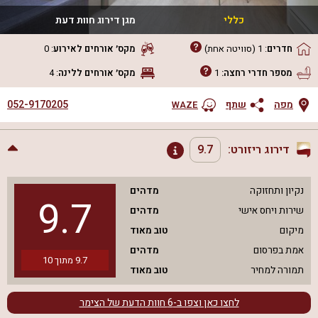
כללי
מגן דירוג חוות דעת
חדרים
:
1
(סוויטה אחת)
מקס׳ אורחים
לאירוע
:
0
מספר חדרי רחצה:
1
מקס׳ אורחים
ללינה
:
4
052-9170205
מפה
שתף
WAZE
דירוג ריזורט:
9.7
נקיון ותחזוקה
מדהים
9.7
שירות ויחס אישי
מדהים
מיקום
טוב מאוד
אמת בפרסום
מדהים
9.7
מתוך
10
תמורה למחיר
טוב מאוד
לחצו כאן וצפו ב-
6
חוות הדעת של הצימר