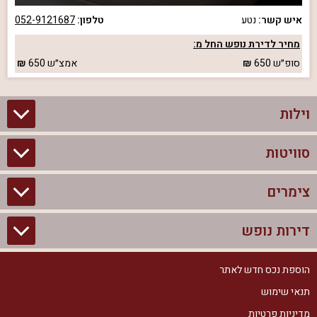
איש קשר:
נטע
טלפון:
052-9121687
מחיר לדירת נופש החל מ:
סופ״ש
650
אמצ״ש
650
וילות
סוויטות
וילות בצפון
וילות להשכרה
צימרים
סוויטות בצפון
וילות למשפחות
צימרים לזוגות עם בריכה פרטית
דירות נופש
צימרים בצפון
וילות למסיבת רווקים
סוויטות לזוגות
צימרים לזוגות
הוספת נכס חדש לאתר
דירות נופש בצפון
וילות למסיבת רווקות
צימרים יוקרתיים
תנאי שימוש
צימרים למשפחות
דירות נופש להשכרה
וילות נופש
מדיניות פרטיות