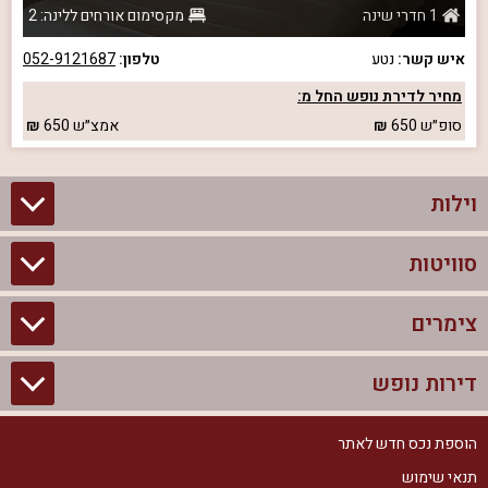
1 חדרי שינה
מקסימום אורחים ללינה: 2
איש קשר:
נטע
טלפון:
052-9121687
מחיר לדירת נופש החל מ:
סופ״ש
650
אמצ״ש
650
וילות
סוויטות
וילות בצפון
וילות להשכרה
צימרים
סוויטות בצפון
וילות למשפחות
צימרים לזוגות עם בריכה פרטית
דירות נופש
צימרים בצפון
וילות למסיבת רווקים
סוויטות לזוגות
צימרים לזוגות
הוספת נכס חדש לאתר
דירות נופש בצפון
וילות למסיבת רווקות
צימרים יוקרתיים
תנאי שימוש
צימרים למשפחות