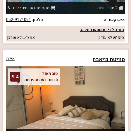
2 חדרי שינה
מקסימום אורחים ללינה: 6
איש קשר:
ערן
טלפון:
052-9171091
מחיר לדירת נופש החל מ:
סופ״ש
לא עודכן
אמצ״ש
לא עודכן
סוויטת גויאבה
אילת
טוב מאוד
9.4
5 חוות דעת אמיתיות