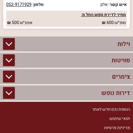
איש קשר:
אלון
טלפון:
052-9171929
מחיר לדירת נופש החל מ:
סופ״ש
600
אמצ״ש
500
וילות
סוויטות
וילות בצפון
וילות להשכרה
צימרים
סוויטות בצפון
וילות למשפחות
צימרים לזוגות עם בריכה פרטית
דירות נופש
צימרים בצפון
וילות למסיבת רווקים
סוויטות לזוגות
צימרים לזוגות
הוספת נכס חדש לאתר
דירות נופש בצפון
וילות למסיבת רווקות
צימרים יוקרתיים
תנאי שימוש
צימרים למשפחות
דירות נופש להשכרה
וילות נופש
מדיניות פרטיות
צימרים מפוארים