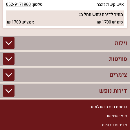
איש קשר:
זהבה
טלפון:
052-9171960
מחיר לדירת נופש החל מ:
סופ״ש
1700
אמצ״ש
1700
וילות
סוויטות
וילות בצפון
וילות להשכרה
צימרים
סוויטות בצפון
וילות למשפחות
צימרים לזוגות עם בריכה פרטית
דירות נופש
צימרים בצפון
וילות למסיבת רווקים
סוויטות לזוגות
צימרים לזוגות
הוספת נכס חדש לאתר
דירות נופש בצפון
וילות למסיבת רווקות
צימרים יוקרתיים
תנאי שימוש
צימרים למשפחות
דירות נופש להשכרה
וילות נופש
מדיניות פרטיות
צימרים מפוארים