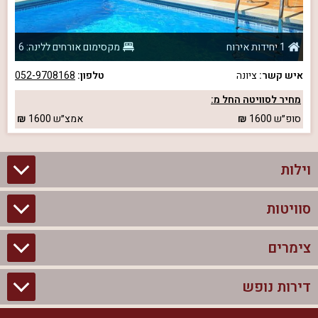
1 יחידות אירוח
מקסימום אורחים ללינה: 6
איש קשר:
ציונה
טלפון:
052-9708168
מחיר לסוויטה החל מ:
סופ״ש
1600
אמצ״ש
1600
וילות
סוויטות
וילות בצפון
וילות להשכרה
צימרים
סוויטות בצפון
וילות למשפחות
צימרים לזוגות עם בריכה פרטית
דירות נופש
צימרים בצפון
וילות למסיבת רווקים
סוויטות לזוגות