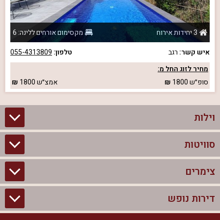
3 יחידות אירוח
מקסימום אורחים ללינה: 6
איש קשר:
רגב
טלפון:
055-4313809
מחיר לזוג החל מ:
סופ״ש
1800
אמצ״ש
1800
וילות
סוויטות
וילות בצפון
וילות להשכרה
צימרים
סוויטות בצפון
וילות למשפחות
צימרים לזוגות עם בריכה פרטית
דירות נופש
צימרים בצפון
וילות למסיבת רווקים
סוויטות לזוגות