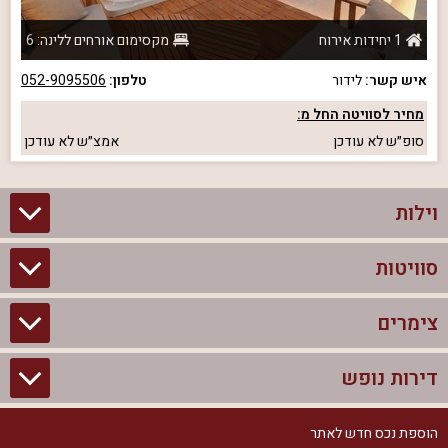
1 יחידות אירוח
מקסימום אורחים ללינה: 6
איש קשר:
לידור
טלפון:
052-9095506
מחיר לסוויטה החל מ:
סופ״ש
לא עודכן
אמצ״ש
לא עודכן
וילות
סוויטות
וילות בצפון
וילות להשכרה
צימרים
סוויטות בצפון
וילות למשפחות
צימרים לזוגות עם בריכה פרטית
דירות נופש
צימרים בצפון
וילות למסיבת רווקים
סוויטות לזוגות
צימרים לזוגות
הוספת נכס חדש לאתר
דירות נופש בצפון