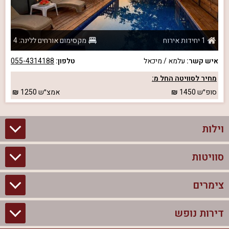
1 יחידות אירוח
מקסימום אורחים ללינה: 4
איש קשר:
עלמא / מיכאל
טלפון:
055-4314188
מחיר לסוויטה החל מ:
סופ״ש
1450
אמצ״ש
1250
וילות
סוויטות
וילות בצפון
וילות להשכרה
צימרים
סוויטות בצפון
וילות למשפחות
צימרים לזוגות עם בריכה פרטית
דירות נופש
צימרים בצפון
וילות למסיבת רווקים