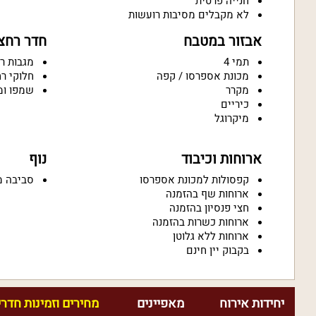
חנייה פרטית
לא מקבלים מסיבות רועשות
אבזור במטבח
חדר רחצ
תמי 4
מגבות ר
מכונת אספרסו / קפה
חלוקי ר
מקרר
שמפו ומ
כיריים
מיקרוגל
ארוחות וכיבוד
נוף
קפסולות למכונת אספרסו
סביבה מ
ארוחות שף בהזמנה
חצי פנסיון בהזמנה
ארוחות כשרות בהזמנה
ארוחות ללא גלוטן
בקבוק יין חינם
יחידות אירוח
מאפיינים
מחירים וזמינות חדרי