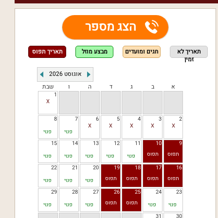
הצג מספר
תאריך לא
חגים ומועדים
מבצע מוזל
תאריך תפוס
זמין
אוגוסט
2026
א
ב
ג
ד
ה
ו
שבת
1
8
7
6
5
4
3
2
פנוי
פנוי
15
14
13
12
11
10
9
פנוי
פנוי
פנוי
פנוי
פנוי
22
21
20
19
18
17
16
פנוי
פנוי
פנוי
29
28
27
26
25
24
23
פנוי
פנוי
פנוי
פנוי
פנוי
31
30