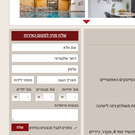
שלח פניה למקום האירוח
 הפינוקים האפשריים
מס' יחידות
מס‘ מבוגרים
מס‘ ילדים
--
--
--
ת משולחן גינה לישיבה
בקשות מיוחדות
שלח
מסכים לקבל מבצעים בטלפון
הסוויטה המפנקת כוללת פינת ישיבה, מסך LCD עם טלוויזיה בכבלים HOT, ואינטרנט אלחוטי WIFI. במטבח המאובזר תמצאו מכונת אספרסו עם קפסולות, מכשיר תמי 4, מקרר, כיריים