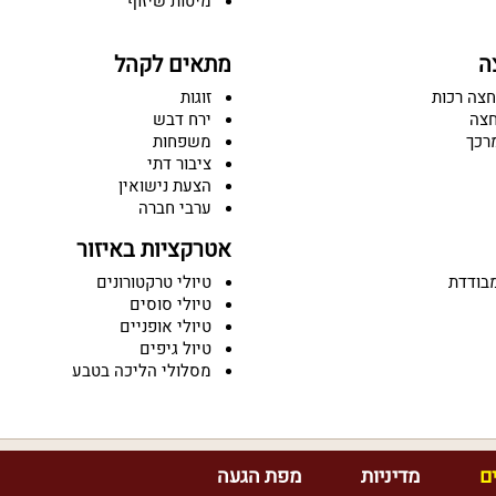
מיטות שיזוף
ה
מתאים לקהל
חצה רכות
זוגות
חצה
ירח דבש
רכך
משפחות
ציבור דתי
הצעת נישואין
ערבי חברה
אטרקציות באיזור
בודדת
טיולי טרקטורונים
טיולי סוסים
טיולי אופניים
טיול גיפים
מסלולי הליכה בטבע
ם
מדיניות
מפת הגעה