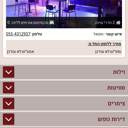
2 חדרי שינה
מקסימום אורחים ללינה: 0
איש קשר:
נתנאל
טלפון:
055-4312937
מחיר ללופט החל מ:
סופ״ש
לא עודכן
אמצ״ש
לא עודכן
וילות
סוויטות
וילות בצפון
וילות להשכרה
צימרים
סוויטות בצפון
וילות למשפחות
צימרים לזוגות עם בריכה פרטית
דירות נופש
צימרים בצפון
וילות למסיבת רווקים