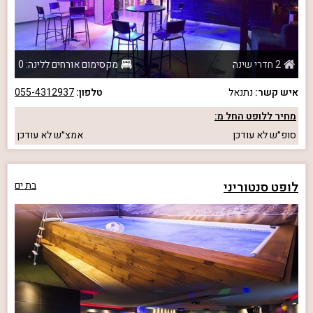
2 חדרי שינה
מקסימום אורחים ללינה: 0
איש קשר:
נתנאל
טלפון:
055-4312937
מחיר ללופט החל מ:
סופ״ש
לא עודכן
אמצ״ש
לא עודכן
לופט סנטוריני
בת ים