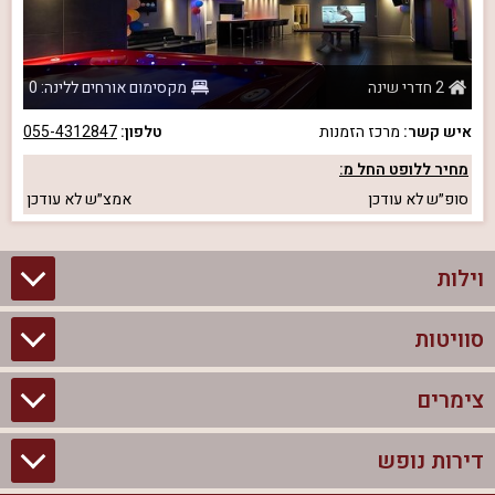
2 חדרי שינה
מקסימום אורחים ללינה: 0
איש קשר:
מרכז הזמנות
טלפון:
055-4312847
מחיר ללופט החל מ:
סופ״ש
לא עודכן
אמצ״ש
לא עודכן
וילות
סוויטות
וילות בצפון
וילות להשכרה
צימרים
סוויטות בצפון
וילות למשפחות
צימרים לזוגות עם בריכה פרטית
דירות נופש
צימרים בצפון
וילות למסיבת רווקים