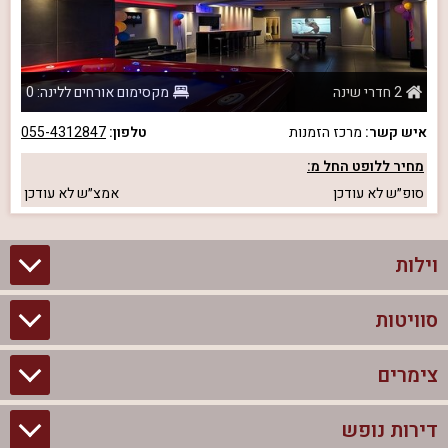
2 חדרי שינה
מקסימום אורחים ללינה: 0
איש קשר:
מרכז הזמנות
טלפון:
055-4312847
מחיר ללופט החל מ:
סופ״ש
לא עודכן
אמצ״ש
לא עודכן
וילות
סוויטות
וילות בצפון
וילות להשכרה
צימרים
סוויטות בצפון
וילות למשפחות
צימרים לזוגות עם בריכה פרטית
דירות נופש
צימרים בצפון