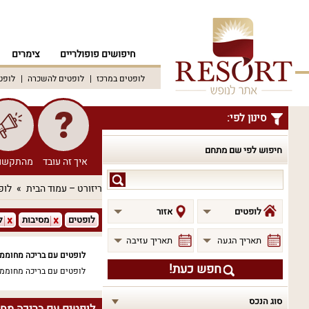
חיפושים פופולריים
צימרים
לופטים במרכז
לופטים להשכרה
לופט
סינון לפי:
חיפוש לפי שם מתחם
איך זה עובד
מהתקשו
חיפוש
ריזורט – עמוד הבית
לופ
לפי
שם
לופטים
אזור
לופטים
מסיבות
ל
מתחם
תאריך הגעה
תאריך עזיבה
לופטים עם בריכה מחוממ
חפש כעת!
לופטים עם בריכה מחוממ
סוג הנכס