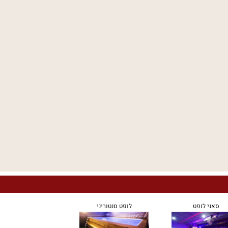
סאני לופט
לופט סנטוריני