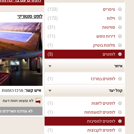
לופטים עם בריכה מח
צימרים
(133)
לופט סנטוריני
וילות
(172)
סוויטות
(31)
דירות נופש
(11)
מלונות בוטיק
(1)
לופטים
(5)
איזור
לופטים במרכז
(1)
איש קשר:
מרכז הזמנות
קהל יעד
לא נמצאו חוות דעת
לופטים לזוגות
(1)
לא עודכנו תאריכים פנ
לופטים למשפחות
(1)
לופטים למסיבות
לופטים לקבוצות
(1)