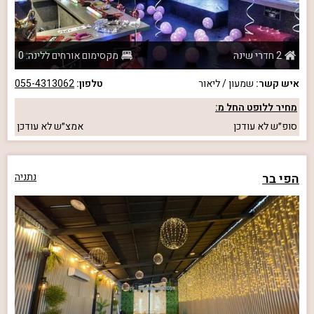
2 חדרי שינה
מקסימום אורחים ללינה: 0
איש קשר:
שמעון / ליאור
טלפון:
055-4313062
מחיר ללופט החל מ:
סופ״ש
לא עודכן
אמצ״ש
לא עודכן
הפי בר
נתניה