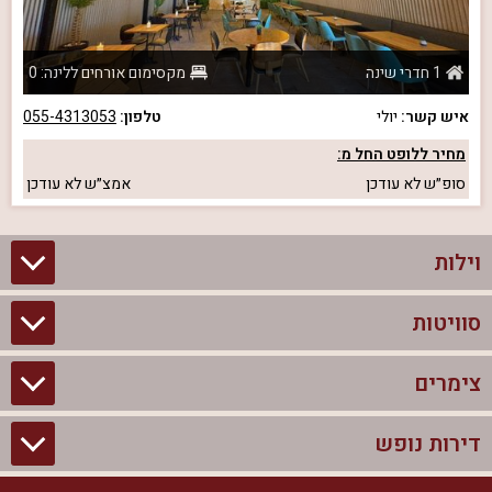
1 חדרי שינה
מקסימום אורחים ללינה: 0
איש קשר:
יולי
טלפון:
055-4313053
מחיר ללופט החל מ:
סופ״ש
לא עודכן
אמצ״ש
לא עודכן
וילות
סוויטות
וילות בצפון
וילות להשכרה
צימרים
סוויטות בצפון
וילות למשפחות
צימרים לזוגות עם בריכה פרטית
דירות נופש
צימרים בצפון
וילות למסיבת רווקים
סוויטות לזוגות