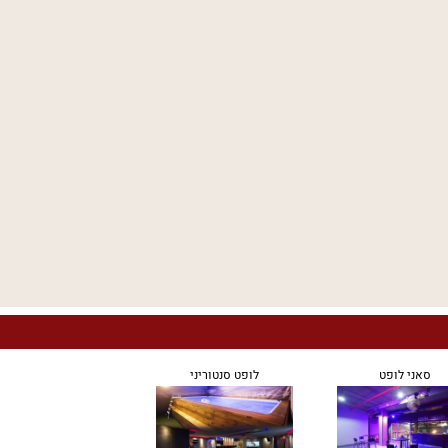
סאני לופט
לופט סנטוריני