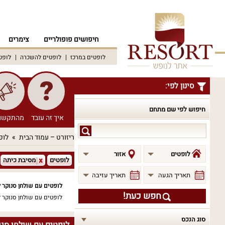
חיפושים פופולריים
צימרים
לופטים במרכז
לופטים להשכרה
לופט
סינון לפי:
חיפוש לפי שם מתחם
איך זה עובד
מהתקשו
חיפוש
ריזורט – עמוד הבית
לופ
לפי
שם
לופטים
אזור
לופטים
מסיבת כיתה
מתחם
תאריך הגעה
תאריך עזיבה
לופטים עם שולחן סנוקר 
חפש כעת!
לופטים עם שולחן סנוקר 
סוג הנכס