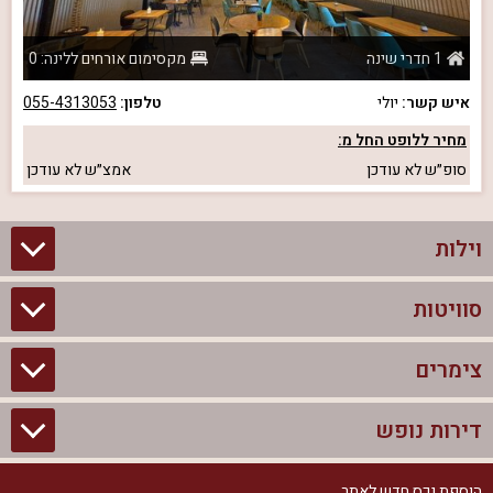
1 חדרי שינה
מקסימום אורחים ללינה: 0
איש קשר:
יולי
טלפון:
055-4313053
מחיר ללופט החל מ:
סופ״ש
לא עודכן
אמצ״ש
לא עודכן
וילות
סוויטות
וילות בצפון
וילות להשכרה
צימרים
סוויטות בצפון
וילות למשפחות
צימרים לזוגות עם בריכה פרטית
דירות נופש
צימרים בצפון
וילות למסיבת רווקים
סוויטות לזוגות
צימרים לזוגות
הוספת נכס חדש לאתר