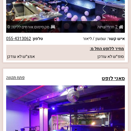
2 חדרי שינה
מקסימום אורחים ללינה: 0
איש קשר:
שמעון / ליאור
טלפון:
055-4313062
מחיר ללופט החל מ:
סופ״ש
לא עודכן
אמצ״ש
לא עודכן
סאני לופט
פתח תקווה