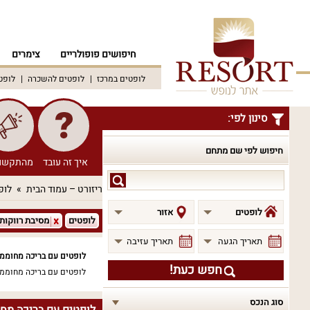
חיפושים פופולריים
צימרים
לופטים במרכז
לופטים להשכרה
לופט
סינון לפי:
חיפוש לפי שם מתחם
איך זה עובד
מהתקשו
חיפוש
ריזורט – עמוד הבית
לופ
לפי
שם
לופטים
אזור
לופטים
מסיבת רווקות
מתחם
תאריך הגעה
תאריך עזיבה
לופטים עם בריכה מחוממת
חפש כעת!
לופטים עם בריכה מחוממת
סוג הנכס