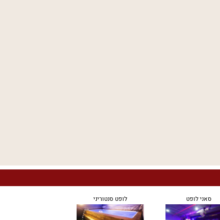
סאני לופט
לופט סנטוריני