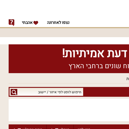
נצפו לאחרונה
אהבתי
ת
חיפוש
לופט
לפי
איזור
/
יישוב