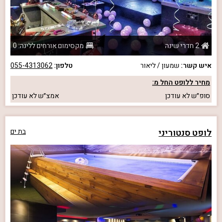
2 חדרי שינה
מקסימום אורחים ללינה: 0
איש קשר:
שמעון / ליאור
טלפון:
055-4313062
מחיר ללופט החל מ:
סופ״ש
לא עודכן
אמצ״ש
לא עודכן
לופט סנטוריני
בת ים