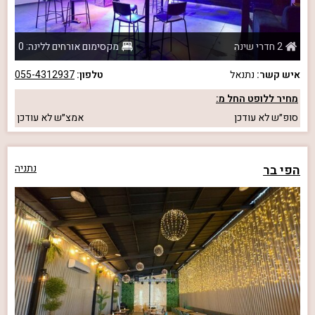
2 חדרי שינה
מקסימום אורחים ללינה: 0
איש קשר:
נתנאל
טלפון:
055-4312937
מחיר ללופט החל מ:
סופ״ש
לא עודכן
אמצ״ש
לא עודכן
הפי בר
נתניה