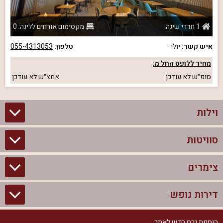
1 חדרי שינה
מקסימום אורחים ללינה: 0
איש קשר:
יולי
טלפון:
055-4313053
מחיר ללופט החל מ:
סופ״ש
לא עודכן
אמצ״ש
לא עודכן
וילות
סוויטות
וילות בצפון
וילות להשכרה
צימרים
סוויטות בצפון
וילות למשפחות
צימרים לזוגות עם בריכה פרטית
דירות נופש
צימרים בצפון
וילות למסיבת רווקים
סוויטות לזוגות
צימרים לזוגות
הוספת נכס חדש לאתר