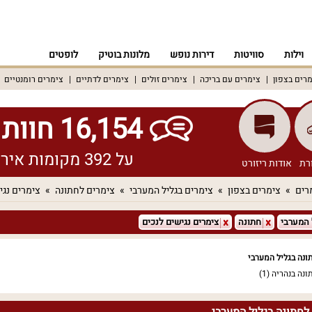
וילות
סוויטות
דירות נופש
מלונות בוטיק
לופטים
רים בצפון
צימרים עם בריכה
צימרים זולים
צימרים לדתיים
צימרים רומנטיים
16,154 חוות דעת אמיתיות!
על 392 מקומות אירוח שונים ברחבי הארץ
רת
אודות ריזורט
רים
צימרים בצפון
צימרים בגליל המערבי
צימרים לחתונה
צימרים נגי
 המערבי
חתונה
צימרים נגישים לנכים
ונה בגליל המערבי
ונה בנהריה
(1)