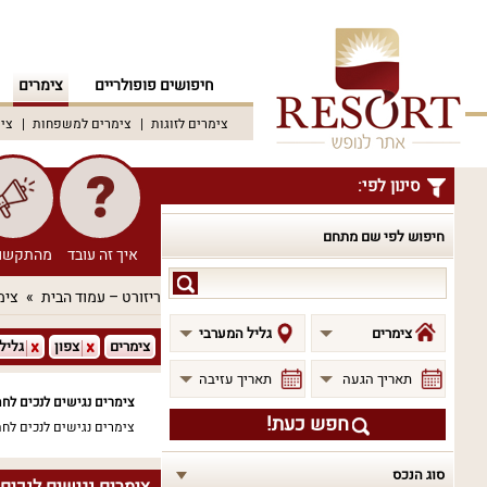
חיפושים פופולריים
צימרים
צימרים לזוגות
צימרים למשפחות
צימ
סינון לפי:
חיפוש לפי שם מתחם
איך זה עובד
מהתקשו
חיפוש
ריזורט – עמוד הבית
צימ
לפי
שם
צימרים
גליל המערבי
צימרים
צפון
גליל
מתחם
תאריך הגעה
תאריך עזיבה
צימרים נגישים לנכים לחת
חפש כעת!
צימרים נגישים לנכים לחת
סוג הנכס