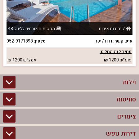
7 יחידות אירוח
מקסימום אורחים ללינה: 48
איש קשר:
דודו / יפה
טלפון:
052-9171898
מחיר לזוג החל מ:
סופ״ש
1200
אמצ״ש
1200
וילות
סוויטות
וילות בצפון
וילות להשכרה
צימרים
סוויטות בצפון
וילות למשפחות
צימרים לזוגות עם בריכה פרטית
דירות נופש
צימרים בצפון