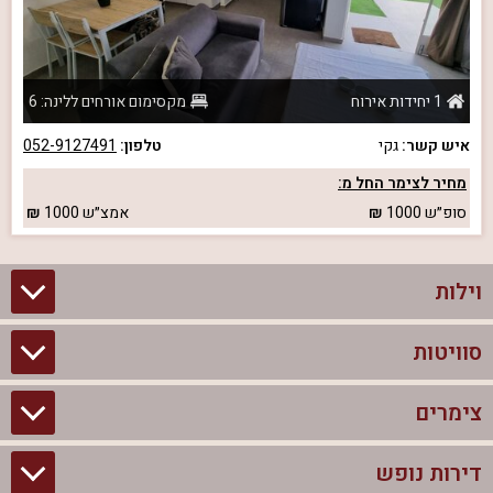
1 יחידות אירוח
מקסימום אורחים ללינה: 6
איש קשר:
גקי
טלפון:
052-9127491
מחיר לצימר החל מ:
סופ״ש
1000
אמצ״ש
1000
וילות
סוויטות
וילות בצפון
וילות להשכרה
צימרים
סוויטות בצפון
וילות למשפחות
צימרים לזוגות עם בריכה פרטית
דירות נופש
צימרים בצפון