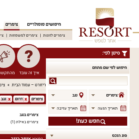
חיפושים פופולריים
צימרים
צימרים לזוגות
צימרים למשפחות
צימ
סינון לפי:
חיפוש לפי שם מתחם
איך זה עובד
מהתקשו
חיפוש
ריזורט – עמוד הבית
צימ
לפי
שם
צימרים
נגב
צימרים
דרום
נגב
מתחם
תאריך הגעה
תאריך עזיבה
צימרים בנגב
חפש כעת!
צימרים באילת
(1)
סוג הנכס