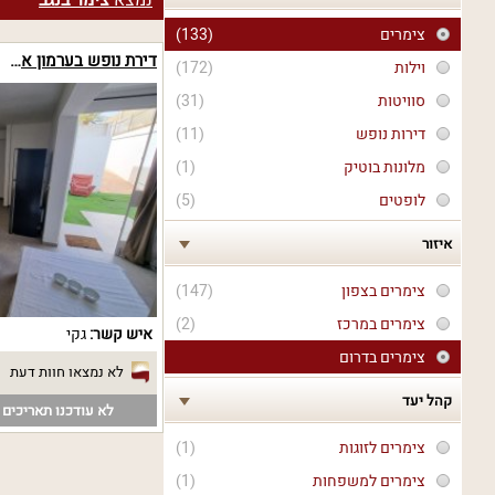
נמצא
צימר בנגב
צימרים
(133)
דירת נופש בערמון אחד
וילות
(172)
סוויטות
(31)
דירות נופש
(11)
מלונות בוטיק
(1)
לופטים
(5)
איזור
צימרים בצפון
(147)
צימרים במרכז
(2)
איש קשר:
גקי
צימרים בדרום
לא נמצאו חוות דעת
קהל יעד
לא עודכנו תאריכים פ
צימרים לזוגות
(1)
צימרים למשפחות
(1)