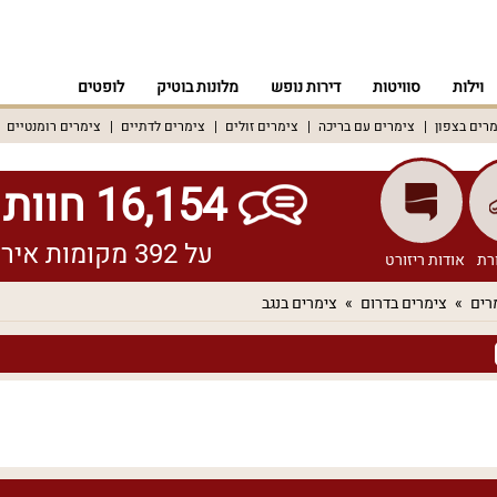
וילות
סוויטות
דירות נופש
מלונות בוטיק
לופטים
רים בצפון
צימרים עם בריכה
צימרים זולים
צימרים לדתיים
צימרים רומנטיים
16,154 חוות דעת אמיתיות!
על 392 מקומות אירוח שונים ברחבי הארץ
רת
אודות ריזורט
רים
צימרים בדרום
צימרים בנגב