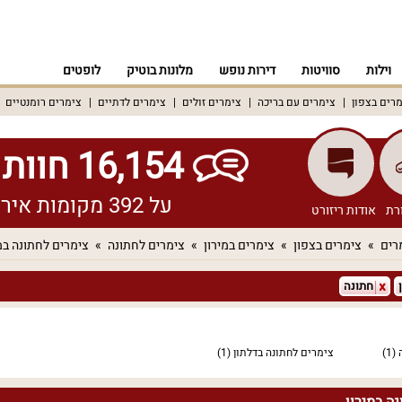
וילות
סוויטות
דירות נופש
מלונות בוטיק
לופטים
רים בצפון
צימרים עם בריכה
צימרים זולים
צימרים לדתיים
צימרים רומנטיים
16,154 חוות דעת אמיתיות!
על 392 מקומות אירוח שונים ברחבי הארץ
רת
אודות ריזורט
רים
צימרים בצפון
צימרים במירון
צימרים לחתונה
צימרים לחתונה במ
חתונה
(1)
צימרים לחתונה בדלתון
(1)