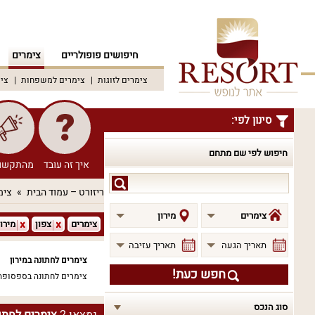
חיפושים פופולריים
צימרים
צימרים לזוגות
צימרים למשפחות
צימ
סינון לפי:
חיפוש לפי שם מתחם
איך זה עובד
מהתקשו
חיפוש
ריזורט – עמוד הבית
צימ
לפי
שם
צימרים
מירון
צימרים
צפון
מירון
מתחם
תאריך הגעה
תאריך עזיבה
צימרים לחתונה במירון
חפש כעת!
צימרים לחתונה בספסופה
סוג הנכס