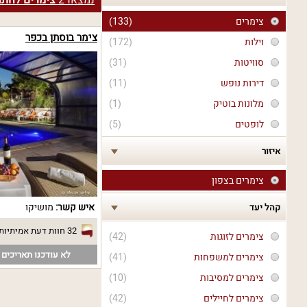
נמצאו
2
צימרים לחתונ
צימרים
(133)
צימר בוסתן בכפר
וילות
(172)
סוויטות
(31)
דירות נופש
(11)
מלונות בוטיק
(1)
לופטים
(5)
איזור
צימרים בצפון
איש קשר:
מושיקו
קהל יעד
32 חוות דעת אמיתיות
צימרים לזוגות
(42)
לא עודכנו תאריכים פ
צימרים למשפחות
(41)
צימרים למסיבות
(10)
צימרים לחיילים
(42)