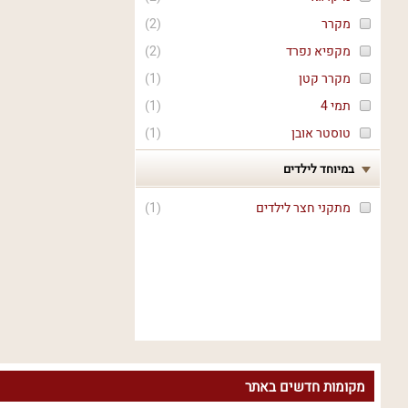
מקרר
(
2
)
מקפיא נפרד
(
2
)
מקרר קטן
(
1
)
תמי 4
(
1
)
טוסטר אובן
(
1
)
במיוחד לילדים
מתקני חצר לילדים
(
1
)
מקומות חדשים באתר