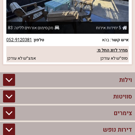
5 יחידות אירוח
מקסימום אורחים ללינה: 83
איש קשר:
בהא
טלפון:
052-9120381
מחיר לזוג החל מ:
סופ״ש
לא עודכן
אמצ״ש
לא עודכן
וילות
סוויטות
וילות בצפון
וילות להשכרה
צימרים
סוויטות בצפון
וילות למשפחות
צימרים לזוגות עם בריכה פרטית
דירות נופש
צימרים בצפון