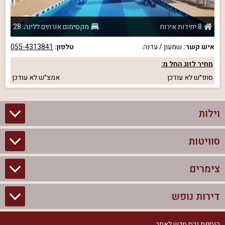
8 יחידות אירוח
מקסימום אורחים ללינה: 28
איש קשר:
שמעון / עדנה
טלפון:
055-4313841
מחיר לזוג החל מ:
סופ״ש
לא עודכן
אמצ״ש
לא עודכן
וילות
סוויטות
וילות בצפון
וילות להשכרה
צימרים
סוויטות בצפון
וילות למשפחות
צימרים לזוגות עם בריכה פרטית
דירות נופש
צימרים בצפון
וילות למסיבת רווקים
סוויטות לזוגות
צימרים לזוגות
הוספת נכס חדש לאתר