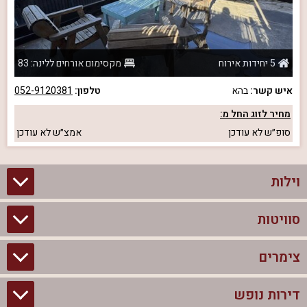
5 יחידות אירוח
מקסימום אורחים ללינה: 83
איש קשר:
בהא
טלפון:
052-9120381
מחיר לזוג החל מ:
סופ״ש
לא עודכן
אמצ״ש
לא עודכן
וילות
סוויטות
וילות בצפון
וילות להשכרה
צימרים
סוויטות בצפון
וילות למשפחות
צימרים לזוגות עם בריכה פרטית
דירות נופש
צימרים בצפון