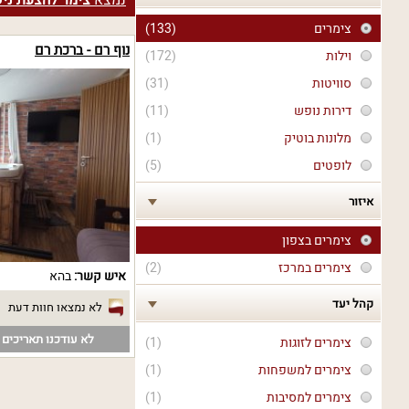
נמצא
צימר להצעת ניש
צימרים
(133)
נוף רם - ברכת רם
וילות
(172)
סוויטות
(31)
דירות נופש
(11)
מלונות בוטיק
(1)
לופטים
(5)
איזור
צימרים בצפון
צימרים במרכז
(2)
איש קשר:
בהא
קהל יעד
לא נמצאו חוות דעת
לא עודכנו תאריכים פ
צימרים לזוגות
(1)
צימרים למשפחות
(1)
צימרים למסיבות
(1)