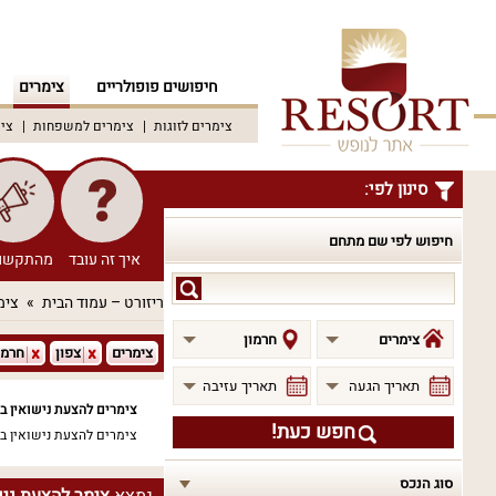
חיפושים פופולריים
צימרים
צימרים לזוגות
צימרים למשפחות
צימ
סינון לפי:
חיפוש לפי שם מתחם
איך זה עובד
מהתקשו
חיפוש
ריזורט – עמוד הבית
צימ
לפי
שם
צימרים
חרמון
צימרים
צפון
חרמו
מתחם
תאריך הגעה
תאריך עזיבה
צימרים להצעת נישואין בח
חפש כעת!
צימרים להצעת נישואין 
סוג הנכס