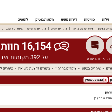
וילות
סוויטות
דירות נופש
מלונות בוטיק
לופטים
רים בצפון
צימרים עם בריכה
צימרים זולים
צימרים לדתיים
צימרים רומנטיים
16,154 חוות דעת אמיתיות!
על 392 מקומות אירוח שונים ברחבי הארץ
רת
אודות ריזורט
רים
צימרים בצפון
צימרים בחרמון
צימרים להצעת נישואין
צימרים לה
ן
הצעת נישואין
רמון
במגדל שמס
(1)