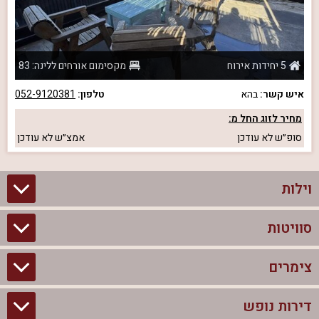
5 יחידות אירוח
מקסימום אורחים ללינה: 83
איש קשר:
בהא
טלפון:
052-9120381
מחיר לזוג החל מ:
סופ״ש
לא עודכן
אמצ״ש
לא עודכן
וילות
סוויטות
וילות בצפון
וילות להשכרה
צימרים
סוויטות בצפון
וילות למשפחות
צימרים לזוגות עם בריכה פרטית
דירות נופש
צימרים בצפון