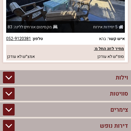
5 יחידות אירוח
מקסימום אורחים ללינה: 83
איש קשר:
בהא
טלפון:
052-9120381
מחיר לזוג החל מ:
סופ״ש
לא עודכן
אמצ״ש
לא עודכן
וילות
סוויטות
וילות בצפון
וילות להשכרה
צימרים
סוויטות בצפון
וילות למשפחות
צימרים לזוגות עם בריכה פרטית
דירות נופש
צימרים בצפון