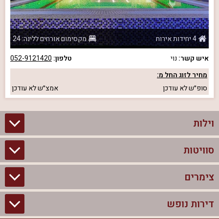
4 יחידות אירוח
מקסימום אורחים ללינה: 24
איש קשר:
נוי
טלפון:
052-9121420
מחיר לזוג החל מ:
סופ״ש
לא עודכן
אמצ״ש
לא עודכן
וילות
סוויטות
וילות בצפון
וילות להשכרה
צימרים
סוויטות בצפון
וילות למשפחות
צימרים לזוגות עם בריכה פרטית
דירות נופש
צימרים בצפון
וילות למסיבת רווקים